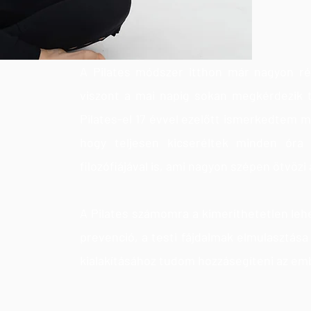
Jo
A Pilates módszer itthon már nagyon r
viszont a mai napig sokan megkérdezik 
Pilates-el 17 évvel ezelőtt ismerkedtem m
hogy teljesen kicseréltek minden óra
filozófiájával is, ami nagyon szépen ötvözi 
A Pilates számomra a kimeríthetetlen le
prevenció, a testi fájdalmak elmulasztás
kialakításához tudom hozzásegíteni az em