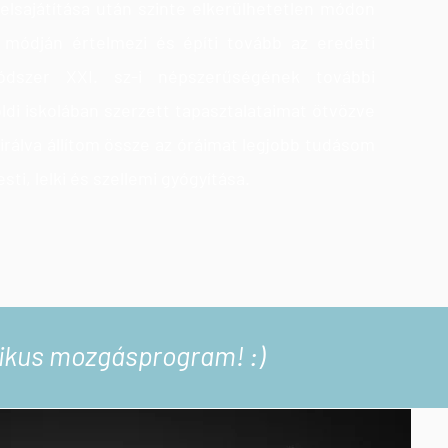
 elsajátítása után szinte elkerülhetetlen módon
módján értelmezi és építi tovább az eredeti
módszer XXI. sz-i népszerűségének további
öldi iskolában szerzett tapasztalataimat ötvözve
irálva állítom össze az óráimat legjobb tudásom
ti, lelki és szellemi gyógyítása.
ztikus mozgásprogram! :)