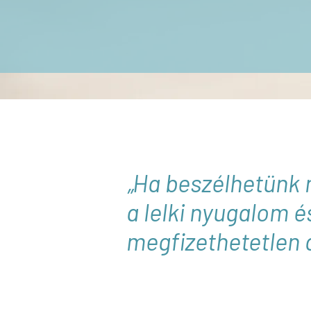
„Ha beszélhetünk 
„Ha beszélhetünk 
a lelki nyugalom é
a lelki nyugalom é
megfizethetetlen a
megfizethetetlen a