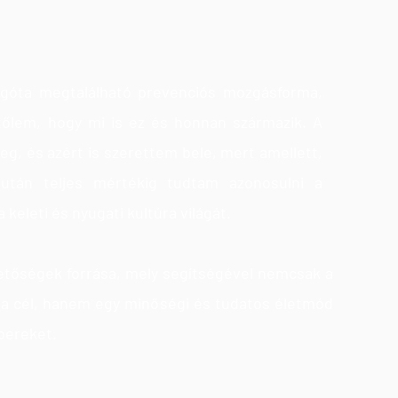
seph H. Pilates
égóta megtalálható prevenciós mozgásforma,
tőlem, hogy mi is ez és honnan származik. A
eg, és azért is szerettem bele, mert amellett,
 után teljes mértékig tudtam azonosulni a
a keleti és nyugati kultúra világát.
hetőségek forrása, mely segítségével nemcsak a
a a cél, hanem egy minőségi és tudatos életmód
bereket.