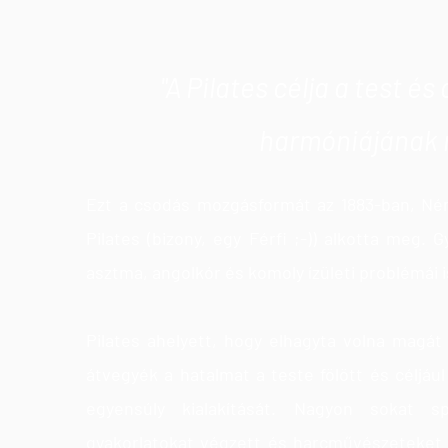
"A Pilates célja a test é
harmóniájának 
Ezt a csodás mozgásformát az 1883-ban, Né
Pilates (bizony, egy Férfi ;-)) alkotta meg
asztma, angolkór és komoly ízületi problémái i
Pilates ahelyett, hogy elhagyta volna magá
átvegyék a hatalmat a teste fölött és céljáu
egyensúly kialakítását. Nagyon sokat sp
gyakorlatokat végzett és harcművészeteket ta