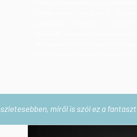
Pilates által megalkotott alapgyakorlatok
minden oktató – ahogy én is - a maga 
gyakorlatokat, elősegítve a Pilates-
terjedését, fejlődését. Több hazai és külf
és a folyamatos továbbképzések által insp
szerint, mellyel célom hogy a vendégeim tes
szletesebben, miről is szól ez a fantas