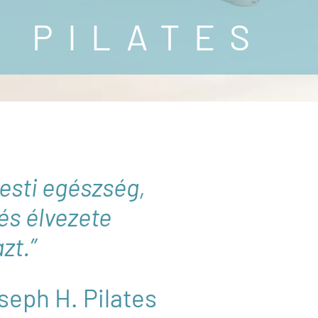
PILATES
esti egészség,
esti egészség,
és élvezete
és élvezete
zt.”
zt.”
seph H. Pilates